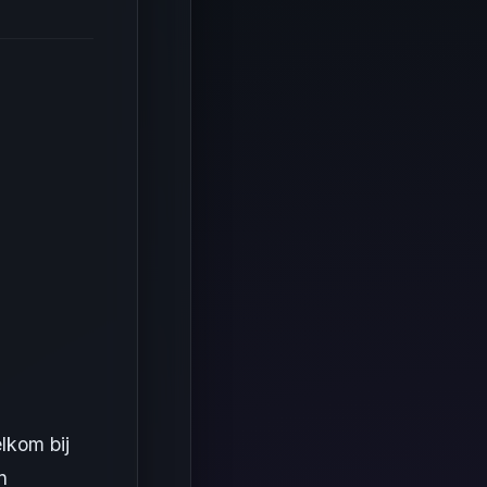
lkom bij
n