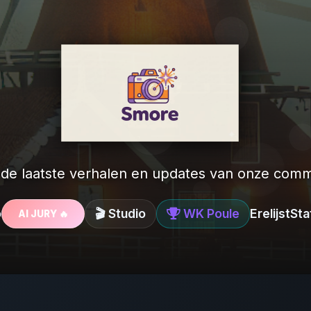
 de laatste verhalen en updates van onze comm
o
🎬 Studio
WK Poule
Erelijst
Sta
AI JURY 🔥