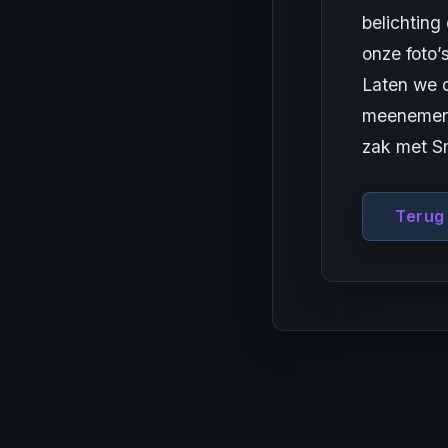
belichting
onze foto’
Laten we d
meenemen, 
zak met Sm
Terug