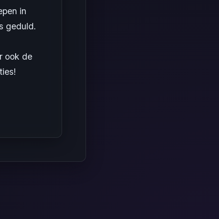
epen in
is geduld.
r ook de
ies!