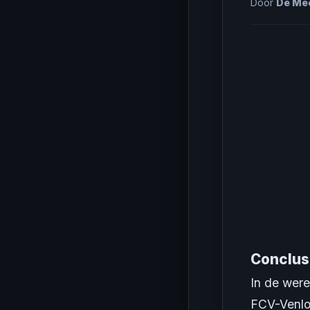
Door
De Mee
Conclus
In de were
FCV-Venlo,