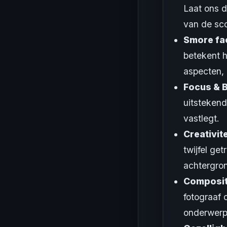
Laat ons d
van de sco
Smore fac
betekent h
aspecten, 
Focus & B
uitstekend
vastlegt.
Creativite
twijfel ge
achtergron
Composit
fotograaf 
onderwerp