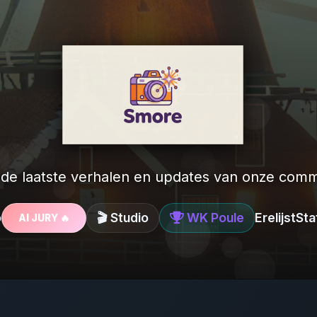
 de laatste verhalen en updates van onze comm
o
🎬 Studio
WK Poule
Erelijst
Sta
AI JURY 🔥