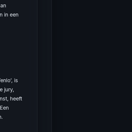
van
n in een
nlo’, is
 jury,
nst, heeft
 Een
n.