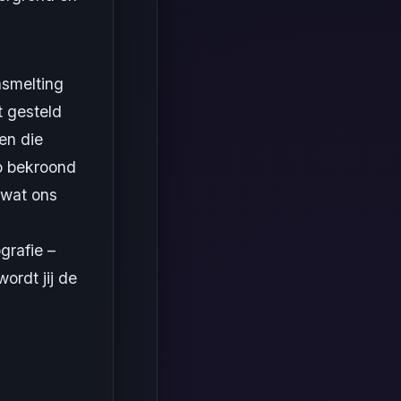
nsmelting
t gesteld
en die
o bekroond
 wat ons
grafie –
ordt jij de