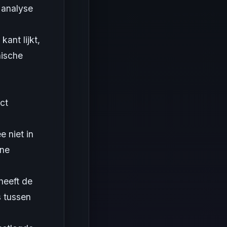
 analyse
ant lijkt,
nische
ct
e niet in
ene
heeft de
s tussen