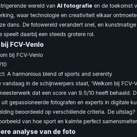
ntrigerende wereld van
AI fotografie
en de toekomst 
king, waar technologie en creativiteit elkaar ontmoete
e dans. De fotowereld verandert snel, en kunstmatige
ie speelt daarbij een steeds grotere rol.
bij FCV-Venlo
kom bij FCV-Venlo
/10
ct: A harmonious blend of sports and serenity
e vandaag in de schijnwerpers staat, ‘Welkom bij FCV-Ve
eesterwerk dat een score van 9.5/10 heeft behaald. De
uit gepassioneerde fotografen en experts in digitale ku
lding beoordeeld op verschillende criteria. De uitslag?
oorbeeld van hoe sport en kalmte perfect samensmelte
ere analyse van de foto