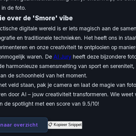
in de foto.
ie over de 'Smore' vibe
ctische digitale wereld is er iets magisch aan de same
ografie en traditionele technieken. Het heeft ons in staa
rimenteren en onze creativiteit te ontplooien op manier
onmogelijk waren. De
AI Jury
heeft deze bijzondere fot
e harmonieuze samensmelting van sport en sereniteit,
 aan de schoonheid van het moment.
het veld staan, pak je camera en laat de magie van foto
n door AI – jouw creativiteit transformeren. Wie weet w
n de spotlight met een score van 9.5/10!
 naar overzicht
📋 Kopieer Snippet