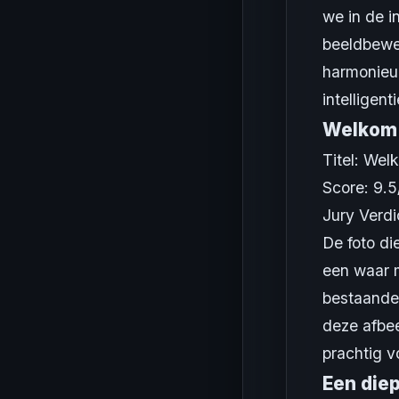
we in de i
beeldbewer
harmonieuz
intelligent
Welkom 
Titel: Wel
Score: 9.5
Jury Verdi
De foto di
een waar m
bestaande 
deze afbee
prachtig v
Een diep