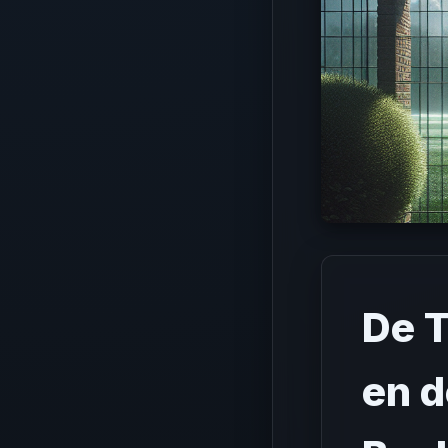
De T
en d