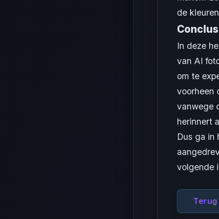
de kleuren 
Conclus
In deze he
van AI fot
om te expe
voorheen 
vanwege d
herinnert
Dus ga in 
aangedreve
volgende i
Terug