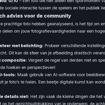
eid: 0/10
– Een foto die niet alleen een sportmoment v
e sociale interactie tussen de spelers en het publiek lie
ch advies voor de community
 prachtige foto hebben geanalyseerd, is het tijd om en
te delen om jouw fotografievaardigheden naar een hoge
teer met belichting:
Probeer verschillende instellinge
 licht. Dit kan de sfeer van je afbeelding drastisch veran
t compositie:
Vergeet de regel van derden niet en spe
nde hoeken en perspectieven!
I-tools:
Maak gebruik van AI-software voor beeldbew
uit je foto’s te halen. Een beetje digitale kunst kan won
e details niet:
Het zijn vaak de kleine dingen die het 
 op het gezichtsuitdrukking van je onderwerp, de ach