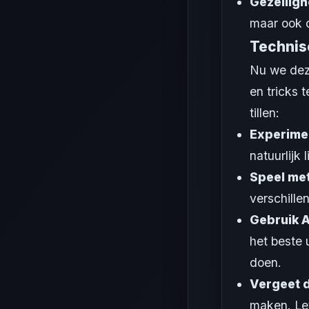
Gezelligh
maar ook d
Technis
Nu we deze
en tricks 
tillen:
Experimen
natuurlijk
Speel me
verschille
Gebruik A
het beste 
doen.
Vergeet d
maken. Let