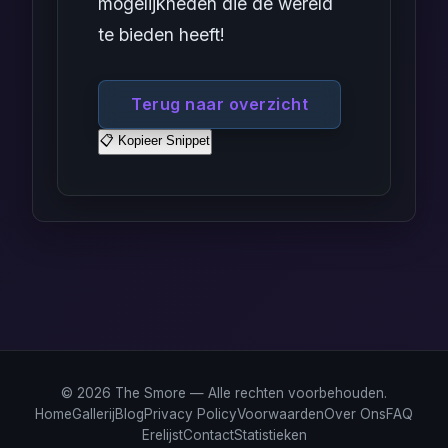
mogelijkheden die de wereld
te bieden heeft!
Terug naar overzicht
📋 Kopieer Snippet
© 2026 The Smore — Alle rechten voorbehouden.
Home
Gallerij
Blog
Privacy Policy
Voorwaarden
Over Ons
FAQ
Erelijst
Contact
Statistieken