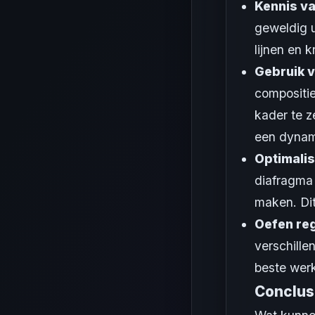
Kennis v
geweldig u
lijnen en 
Gebruik v
compositie
kader te z
een dynam
Optimalis
diafragma 
maken. Dit
Oefen re
verschille
beste werk
Conclus