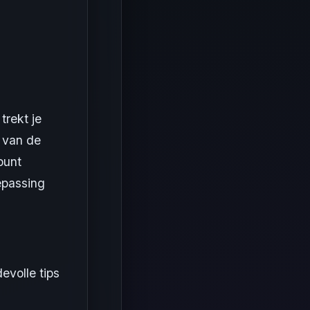
trekt je
e van de
punt
epassing
volle tips