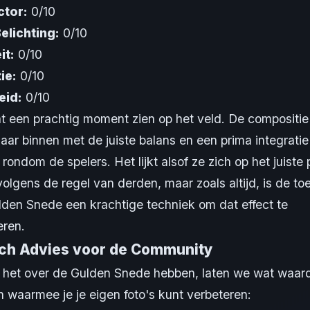
ctor:
0/10
elichting:
0/10
it:
0/10
ie:
0/10
eid:
0/10
at een prachtig moment zien op het veld. De compositie 
 naar binnen met de juiste balans en een prima integrati
rondom de spelers. Het lijkt alsof ze zich op het juiste 
olgens de regel van derden, maar zoals altijd, is de to
den Snede een krachtige techniek om dat effect te
eren.
ch Advies voor de Community
 het over de Gulden Snede hebben, laten we wat waarde
waarmee je je eigen foto's kunt verbeteren: