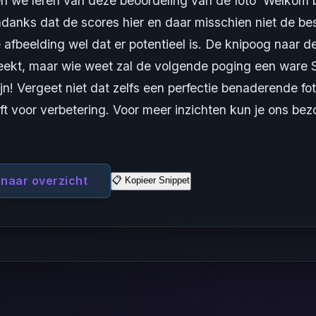
n we leren van deze beoordeling van de foto 'Welkom 
danks dat de scores hier en daar misschien niet de best
 afbeelding wel dat er potentieel is. De knipoog naar d
reekt, maar wie weet zal de volgende poging een ware
ijn! Vergeet niet dat zelfs een perfectie benaderende foto
ft voor verbetering. Voor meer inzichten kun je ons be
 naar overzicht
📋 Kopieer Snippet