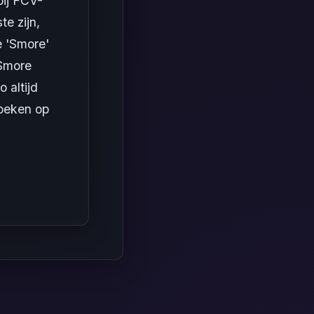
bij FCV-
e zijn,
e 'Smore'
 Smore
 altijd
zoeken op