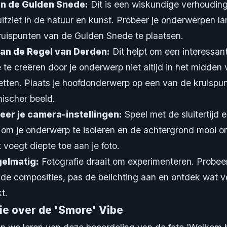
an de Gulden Snede:
Dit is een wiskundige verhouding
itziet in de natuur en kunst. Probeer je onderwerpen l
kruispunten van de Gulden Snede te plaatsen.
an de Regel van Derden:
Dit helpt om een interessan
 te creëren door je onderwerp niet altijd in het midden 
etten. Plaats je hoofdonderwerp op een van de kruispu
ischer beeld.
eer je camera-instellingen:
Speel met de sluitertijd 
om je onderwerp te isoleren en de achtergrond mooi o
 voegt diepte toe aan je foto.
gelmatig:
Fotografie draait om experimenteren. Probee
nde composities, pas de belichting aan en ontdek wat v
t.
ie over de 'Smore' Vibe