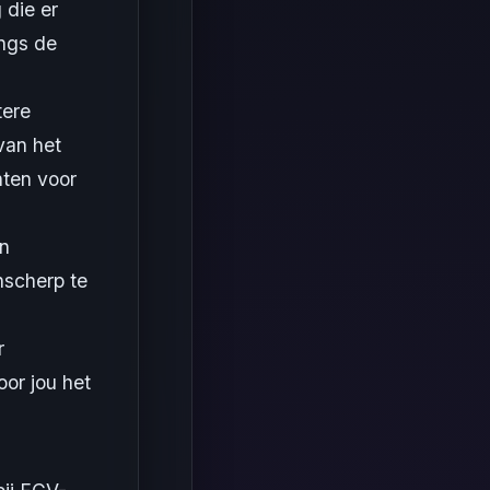
 die er
angs de
tere
van het
nten voor
en
nscherp te
r
oor jou het