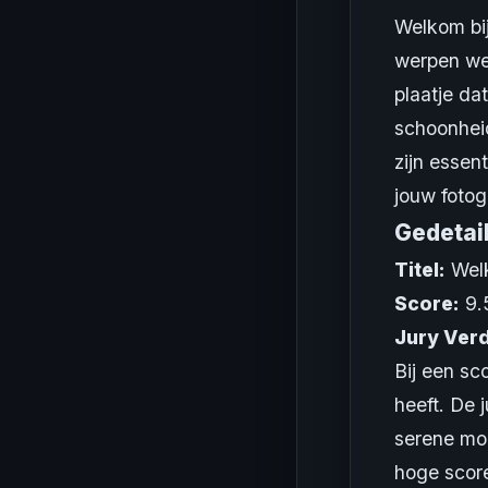
Welkom bij
werpen we 
plaatje da
schoonhei
zijn essen
jouw fotogr
Gedetai
Titel:
Welk
Score:
9.
Jury Verd
Bij een sc
heeft. De 
serene mo
hoge score