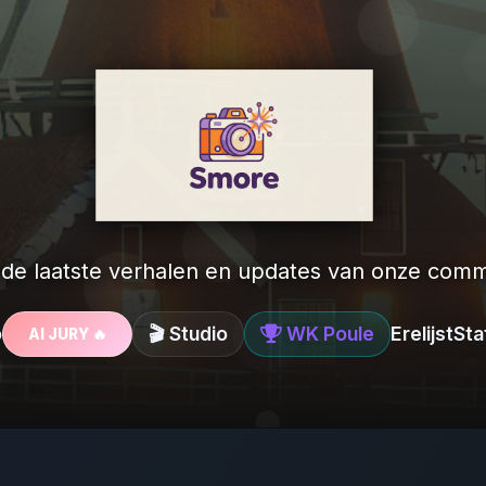
 de laatste verhalen en updates van onze comm
o
🎬 Studio
WK Poule
Erelijst
Sta
AI JURY 🔥