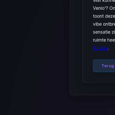
Wat kunne
Venlo'? On
toont deze
vibe ontb
sensatie z
ruimte hee
AI Jury
.
Terug