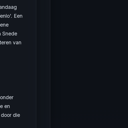
Vandaag
enlo'. Een
rene
n Snede
eteren van
zonder
ie en
 door die