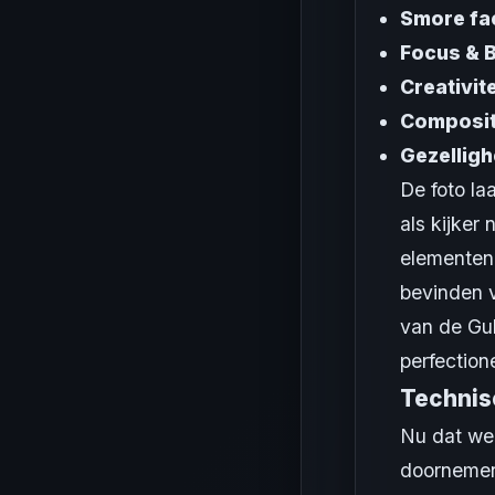
Smore fa
Focus & B
Creativite
Composit
Gezelligh
De foto la
als kijker
elementen 
bevinden v
van de Gul
perfection
Technis
Nu dat we
doornemen 