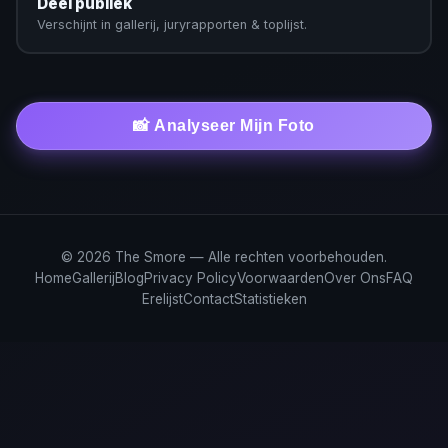
Deel publiek
Verschijnt in gallerij, juryrapporten & toplijst.
📸 Analyseer Mijn Foto
© 2026 The Smore — Alle rechten voorbehouden.
Home
Gallerij
Blog
Privacy Policy
Voorwaarden
Over Ons
FAQ
Erelijst
Contact
Statistieken