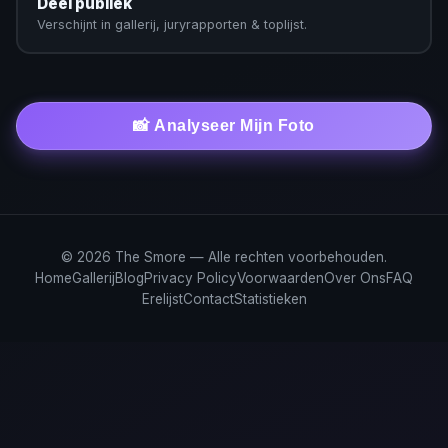
Deel publiek
Verschijnt in gallerij, juryrapporten & toplijst.
📸 Analyseer Mijn Foto
© 2026 The Smore — Alle rechten voorbehouden.
Home
Gallerij
Blog
Privacy Policy
Voorwaarden
Over Ons
FAQ
Erelijst
Contact
Statistieken