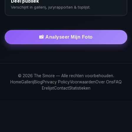
Deel publiek
Verschijnt in gallerij, juryrapporten & toplijst.
📸 Analyseer Mijn Foto
© 2026 The Smore — Alle rechten voorbehouden.
Home
Gallerij
Blog
Privacy Policy
Voorwaarden
Over Ons
FAQ
Erelijst
Contact
Statistieken