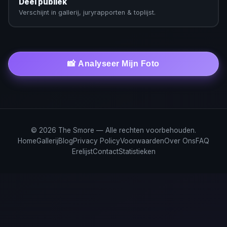
Deel publiek
Verschijnt in gallerij, juryrapporten & toplijst.
📸 Analyseer Mijn Foto
© 2026 The Smore — Alle rechten voorbehouden.
Home
Gallerij
Blog
Privacy Policy
Voorwaarden
Over Ons
FAQ
Erelijst
Contact
Statistieken