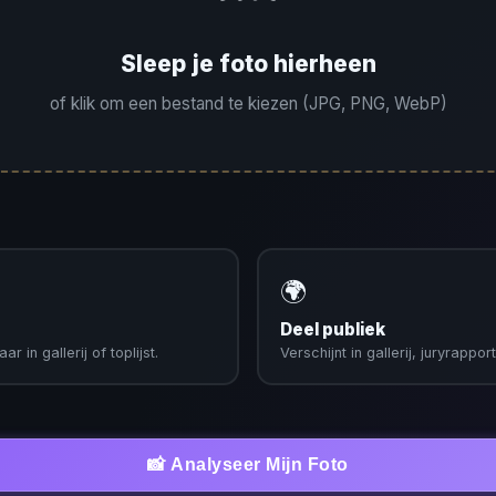
Sleep je foto hierheen
of klik om een bestand te kiezen (JPG, PNG, WebP)
🌍
Deel publiek
r in gallerij of toplijst.
Verschijnt in gallerij, juryrapport
📸 Analyseer Mijn Foto