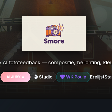
e AI fotofeedback — compositie, belichting, kleu
o
🎬 Studio
WK Poule
Erelijst
Sta
AI JURY 🔥