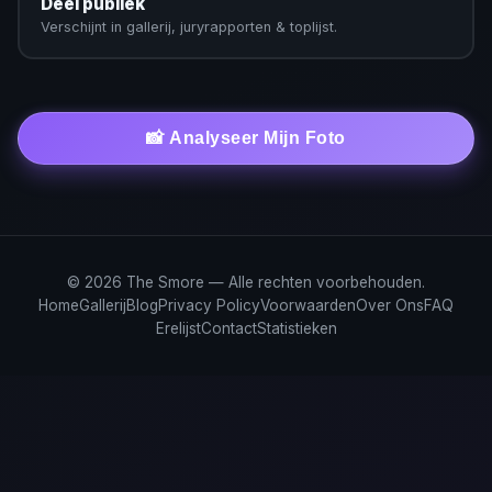
Deel publiek
Verschijnt in gallerij, juryrapporten & toplijst.
📸 Analyseer Mijn Foto
© 2026 The Smore — Alle rechten voorbehouden.
Home
Gallerij
Blog
Privacy Policy
Voorwaarden
Over Ons
FAQ
Erelijst
Contact
Statistieken