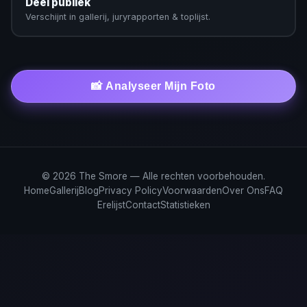
Deel publiek
Verschijnt in gallerij, juryrapporten & toplijst.
📸 Analyseer Mijn Foto
© 2026 The Smore — Alle rechten voorbehouden.
Home
Gallerij
Blog
Privacy Policy
Voorwaarden
Over Ons
FAQ
Erelijst
Contact
Statistieken