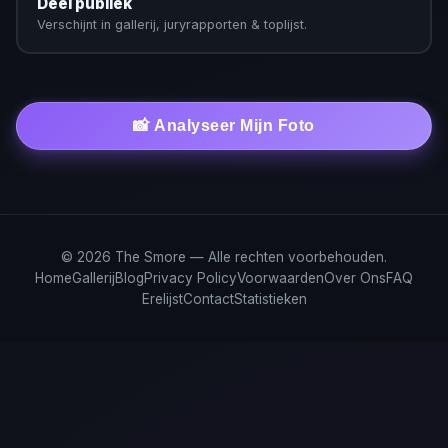
Deel publiek
Verschijnt in gallerij, juryrapporten & toplijst.
📸 Analyseer Mijn Foto
© 2026 The Smore — Alle rechten voorbehouden.
Home
Gallerij
Blog
Privacy Policy
Voorwaarden
Over Ons
FAQ
Erelijst
Contact
Statistieken