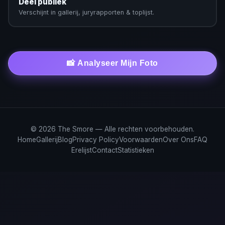
Deel publiek
Verschijnt in gallerij, juryrapporten & toplijst.
📸 Analyseer Mijn Foto
© 2026 The Smore — Alle rechten voorbehouden.
Home
Gallerij
Blog
Privacy Policy
Voorwaarden
Over Ons
FAQ
Erelijst
Contact
Statistieken