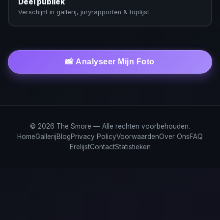
Deel publiek
Verschijnt in gallerij, juryrapporten & toplijst.
📸 Analyseer Mijn Foto
© 2026 The Smore — Alle rechten voorbehouden.
Home
Gallerij
Blog
Privacy Policy
Voorwaarden
Over Ons
FAQ
Erelijst
Contact
Statistieken