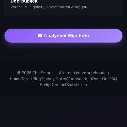
Deel publiek
Verschijnt in gallerij, juryrapporten & toplijst.
📸 Analyseer Mijn Foto
© 2026 The Smore — Alle rechten voorbehouden.
Home
Gallerij
Blog
Privacy Policy
Voorwaarden
Over Ons
FAQ
Erelijst
Contact
Statistieken