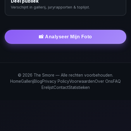
Deel publiek
Verschijnt in gallerij, juryrapporten & toplijst.
📸 Analyseer Mijn Foto
© 2026 The Smore — Alle rechten voorbehouden.
Home
Gallerij
Blog
Privacy Policy
Voorwaarden
Over Ons
FAQ
Erelijst
Contact
Statistieken