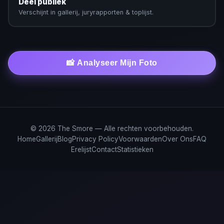
Deel publiek
Verschijnt in gallerij, juryrapporten & toplijst.
📸 Analyseer Mijn Foto
© 2026 The Smore — Alle rechten voorbehouden.
Home
Gallerij
Blog
Privacy Policy
Voorwaarden
Over Ons
FAQ
Erelijst
Contact
Statistieken