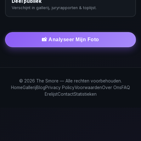
Deel publiek
Verschijnt in gallerij, juryrapporten & toplijst.
📸 Analyseer Mijn Foto
© 2026 The Smore — Alle rechten voorbehouden.
Home
Gallerij
Blog
Privacy Policy
Voorwaarden
Over Ons
FAQ
Erelijst
Contact
Statistieken