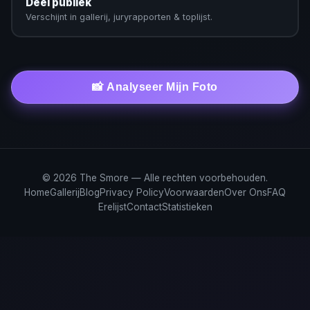
Deel publiek
Verschijnt in gallerij, juryrapporten & toplijst.
📸 Analyseer Mijn Foto
© 2026 The Smore — Alle rechten voorbehouden.
Home
Gallerij
Blog
Privacy Policy
Voorwaarden
Over Ons
FAQ
Erelijst
Contact
Statistieken