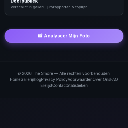
Deel publiek
Verschijnt in gallerij, juryrapporten & toplijst.
📸 Analyseer Mijn Foto
© 2026 The Smore — Alle rechten voorbehouden.
Home
Gallerij
Blog
Privacy Policy
Voorwaarden
Over Ons
FAQ
Erelijst
Contact
Statistieken