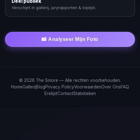
Deel publiek
Verschijnt in gallerij, juryrapporten & toplijst.
📸 Analyseer Mijn Foto
© 2026 The Smore — Alle rechten voorbehouden.
Home
Gallerij
Blog
Privacy Policy
Voorwaarden
Over Ons
FAQ
Erelijst
Contact
Statistieken