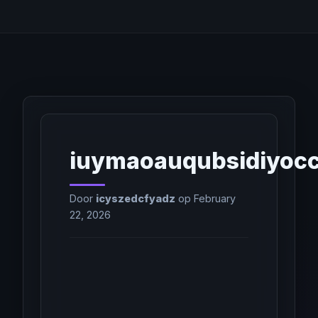
iuymaoauqubsidiyoc
Door
icyszedcfyadz
op February
22, 2026